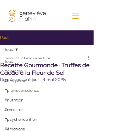
Post
Tous
31 mars 2017
1 min de lecture
Tous
Recette Gourmande : Truffes de
#avecmoi
Cacao à la Fleur de Sel
Dernière mise à jour :
9 mai 2025
#dev'perso
#pleineconscience
#nutrition
#recettes
#psychonutrition
#émotions