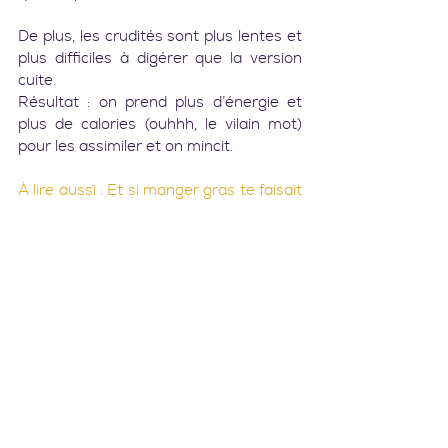
De plus, les crudités sont plus lentes et 
plus difficiles à digérer que la version 
cuite.
Résultat : on prend plus d’énergie et 
plus de calories (ouhhh, le vilain mot) 
pour les assimiler et on mincit.   
À lire aussi : Et si manger gras te faisait 
perdre du poids ?
3. Manger à sa faim et éviter 
les régimes   
Limiter sa ration calorique pour perdre 
du poids peut avoir l’effet inverse que 
celui escompté. En effet, l’organisme 
qui reçoit trop peu par rapport à ses 
besoins va tout simplement… les 