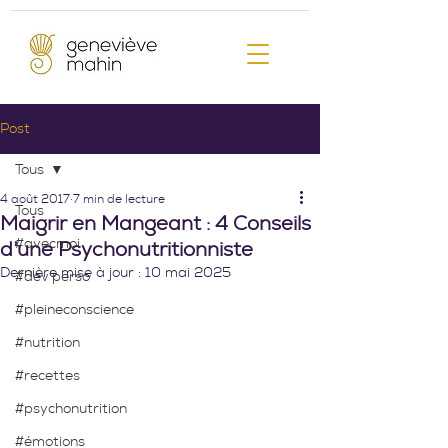
Post
Tous
4 août 2017
7 min de lecture
Tous
Maigrir en Mangeant : 4 Conseils
#avecmoi
d’une Psychonutritionniste
Dernière mise à jour :
10 mai 2025
#dev'perso
#pleineconscience
#nutrition
#recettes
#psychonutrition
#émotions