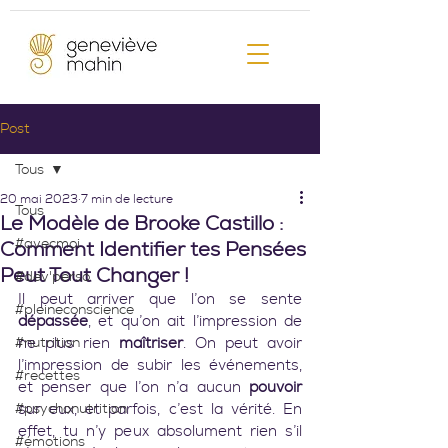
Post
Tous
20 mai 2023
7 min de lecture
Tous
Le Modèle de Brooke Castillo :
#avecmoi
Comment Identifier tes Pensées
Peut Tout Changer !
#dev'perso
Il peut arriver que l’on se sente 
#pleineconscience
dépassée
, et qu’on ait l’impression de 
#nutrition
ne plus rien 
maîtriser
. On peut avoir 
l’impression de subir les événements, 
#recettes
et penser que l’on n’a aucun 
pouvoir
#psychonutrition
sur eux, et parfois, c’est la vérité. En 
effet, tu n’y peux absolument rien s’il 
#émotions