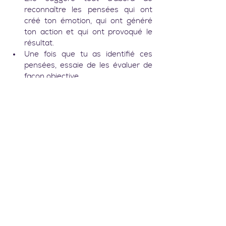
reconnaître les pensées qui ont 
créé ton émotion, qui ont généré 
ton action et qui ont provoqué le 
résultat.
Une fois que tu as identifié ces 
pensées, essaie de les évaluer de 
façon objective.
Analyse-les, et fais le tri en ne gardant 
que celles qui te sont utiles : le but est 
tout d’abord d’
enclencher la 
compréhension de tes pensées 
automatiques afin de reprendre le 
pouvoir sur les actions et tes résultats.
Étudie tes 
pensées involontaires
, celles 
qui viennent naturellement : écris ce 
qu’il s’est passé et fais la différence 
entre les circonstances et tes pensées, 
rattache ensuite tes émotions à tes 