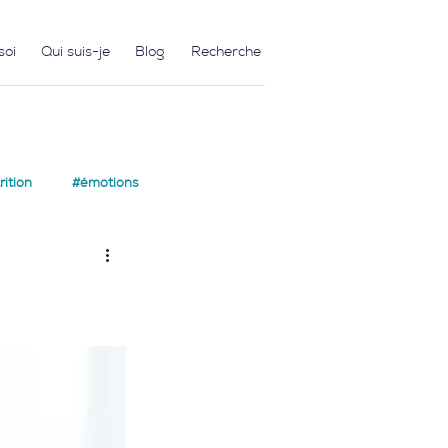
soi
Qui suis-je
Blog
ition
#émotions