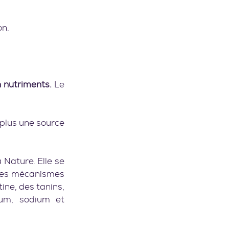
.    
n nutriments. 
Le 
plus une source 
Nature. Elle se 
les mécanismes 
ne, des tanins, 
ium, sodium et 