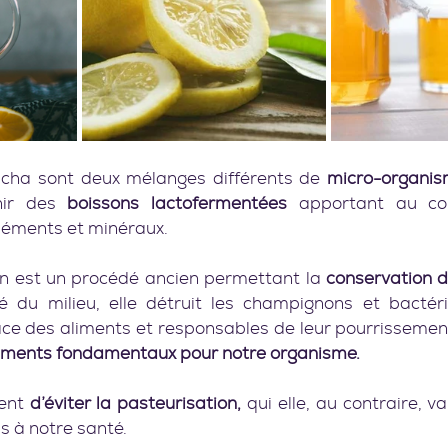
ucha sont deux mélanges différents de 
micro-organis
nir des 
boissons lactofermentées
 apportant au cor
éléments et minéraux.
n est un procédé ancien permettant la 
conservation d
é du milieu, elle détruit les champignons et bactér
ace des aliments et responsables de leur pourrissement
riments fondamentaux pour notre organisme.
ent 
d’éviter la pasteurisation,
 qui elle, au contraire, v
 à notre santé.    