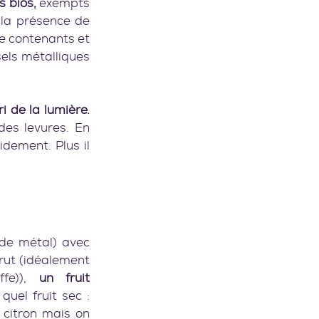
s bios,
 exempts 
r la présence de 
e contenants et 
els métalliques 
ri de la lumière.
es levures. En 
dement. Plus il 
de métal) avec 
rut (idéalement 
fe)), 
un fruit 
uel fruit sec : 
citron mais on 