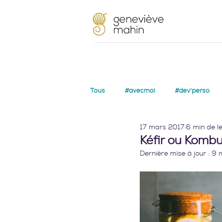
Tous
#avecmoi
#dev'perso
17 mars 2017
6 min de l
Kéfir ou Kombuc
Dernière mise à jour :
9 