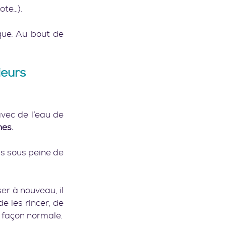
ote…).
que. Au bout de 
      
ieurs 
vec de l’eau de 
nes.
s sous peine de 
er à nouveau, il 
 les rincer, de 
changer l’eau et de faire cela 3 jours. Après ils sont à nouveau utilisables de façon normale.    