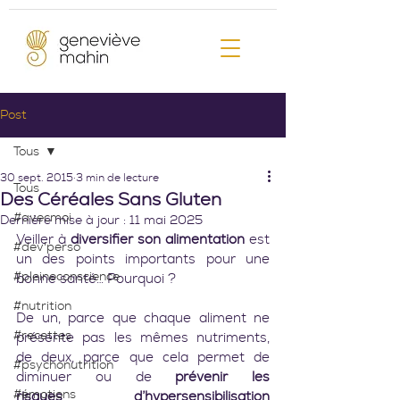
Post
Tous
30 sept. 2015
3 min de lecture
Tous
Des Céréales Sans Gluten
#avecmoi
Dernière mise à jour :
11 mai 2025
Veiller à 
diversifier son alimentation
 est 
#dev'perso
un des points importants pour une 
#pleineconscience
bonne santé… Pourquoi ?
#nutrition
De un, parce que chaque aliment ne 
#recettes
présente pas les mêmes nutriments, 
de deux, parce que cela permet de 
#psychonutrition
diminuer ou de 
prévenir les 
#émotions
risques d’hypersensibilisation 