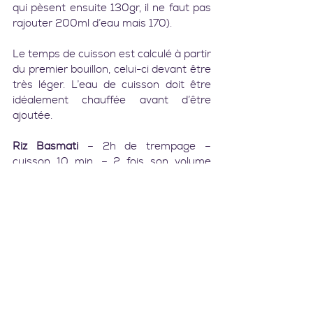
qui pèsent ensuite 130gr, il ne faut pas 
rajouter 200ml d’eau mais 170).
Le temps de cuisson est calculé à partir 
du premier bouillon, celui-ci devant être 
très léger. L’eau de cuisson doit être 
idéalement chauffée avant d’être 
ajoutée.
Riz Basmati
 – 2h de trempage – 
cuisson 10 min. – 2 fois son volume 
d’eau
Riz complet
 – 4h de trempage – 
cuisson 40 min. – 2 fois son volume 
d’eau
Sarrasin
 – 12h de trempage – cuisson 5 
min. (puis laisser reposer) – 1,5 fois son 
volume d’eau
Petit épeautre
 – 12h de trempage – 
cuisson 20 min. – 1,5 fois son volume 