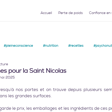
Accueil
Perte de poids
Confiance en 
#pleineconscience
#nutrition
#recettes
#psychonutr
cture
es pour la Saint Nicolas
mai 2025
resqu’à nos portes et on trouve depuis plusieurs sem
dans les grandes surfaces.
rde le prix, les emballages et les ingrédients de ces pro