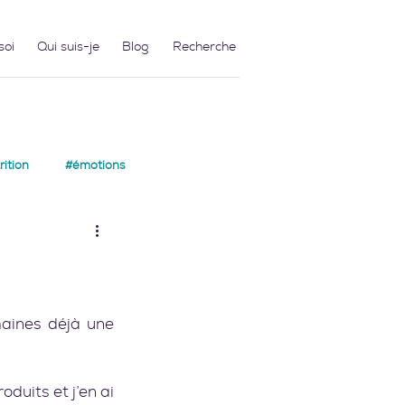
soi
Qui suis-je
Blog
ition
#émotions
aines déjà une 
duits et j’en ai 