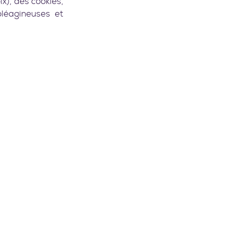
x), des cookies, 
léagineuses et 