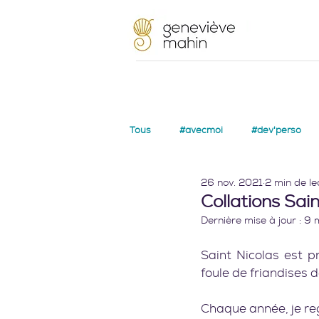
Tous
#avecmoi
#dev'perso
26 nov. 2021
2 min de le
Collations Sain
Dernière mise à jour :
9 
Saint Nicolas est p
foule de friandises 
Chaque année, je rega