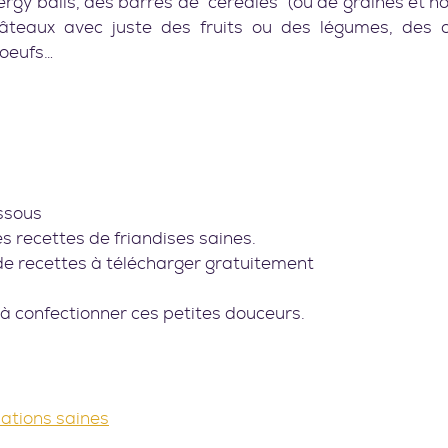
rgy balls, des barres de “céréales” (ou de graines et noi
gâteaux avec juste des fruits ou des légumes, des o
 oeufs…
  
ssous 
es recettes de friandises saines.
 de recettes à télécharger gratuitement
u'à confectionner ces petites douceurs.
lations saines