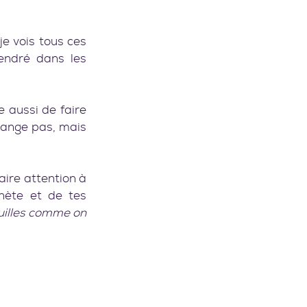
e vois tous ces 
endré dans les 
 aussi de faire 
attention à ma consommation de sucre… Ça ne veut pas dire que je n’en mange pas, mais 
aire attention à 
nète et de tes 
uilles comme on 