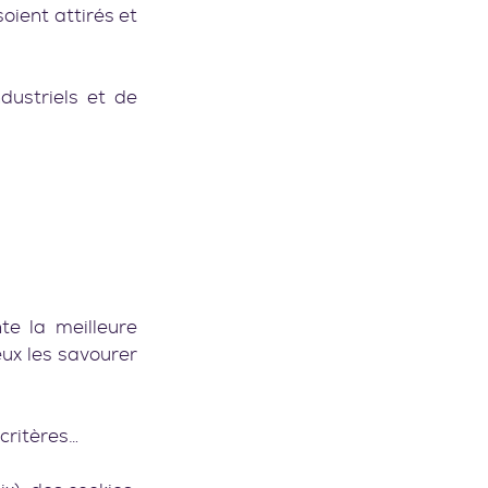
ient attirés et 
ustriels et de 
remplir tes poubelles d’emballages divers et variés…						  
te la meilleure 
ux les savourer 
critères…