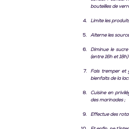
bouteilles de verr
Limite les produits
Alterne les sourc
Diminue le sucre 
(entre 16h et 18h) 
Fais tremper et 
bienfaits de la la
Cuisine en privil
des marinades ;
Effectue des rotat
Et enfin, ne t’inte