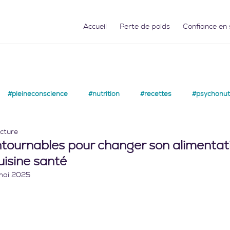
Accueil
Perte de poids
Confiance en 
#pleineconscience
#nutrition
#recettes
#psychonutr
ecture
ntournables pour changer son alimentat
isine santé
mai 2025