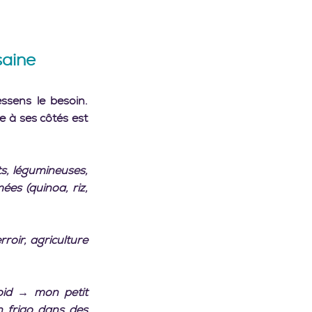
aine   
ssens le besoin. 
 à ses côtés est 
ts, légumineuses, 
es (quinoa, riz, 
roir, agriculture 
oid → mon petit 
on frigo dans des 