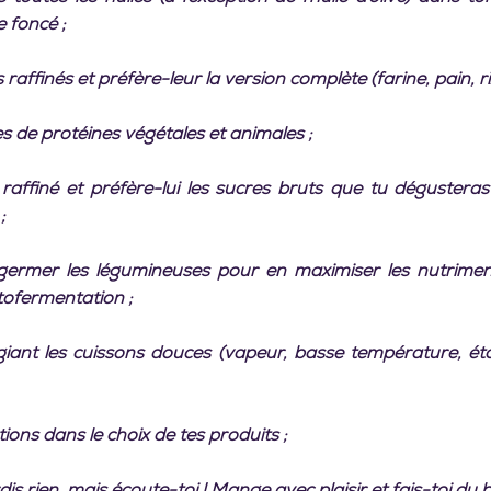
e foncé ;
 raffinés et préfère-leur la version complète (farine, pain, riz,
es de protéines végétales et animales ;
raffiné et préfère-lui les sucres bruts que tu dégusteras 
;
germer les légumineuses pour en maximiser les nutriment
ctofermentation ;
égiant les cuissons douces (vapeur, basse température, étou
ions dans le choix de tes produits ;
rdis rien, mais écoute-toi ! Mange avec plaisir et fais-toi du b