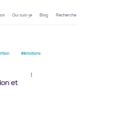
soi
Qui suis-je
Blog
ition
#émotions
ion et