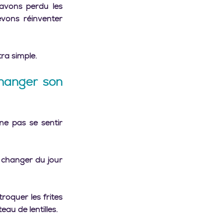
avons perdu les 
ons réinventer 
a simple.    
hanger son 
e pas se sentir 
 changer du jour 
oquer les frites 
au de lentilles.