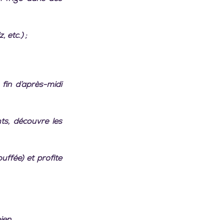
 etc.) ;
fin d’après-midi 
s, découvre les 
ffée) et profite 
ien.