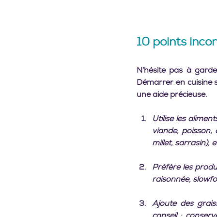
10 points inco
N’hésite pas à garder
Démarrer en cuisine s
une aide précieuse. 
Utilise les alimen
viande, poisson, 
millet, sarrasin), et
Préfère les produi
raisonnée, slowfo
Ajoute des grais
conseil : conserve