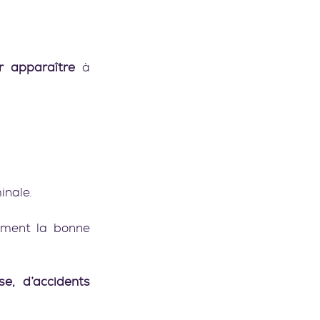
ir apparaître 
à 
inale.
mment la bonne 
, d’accidents 