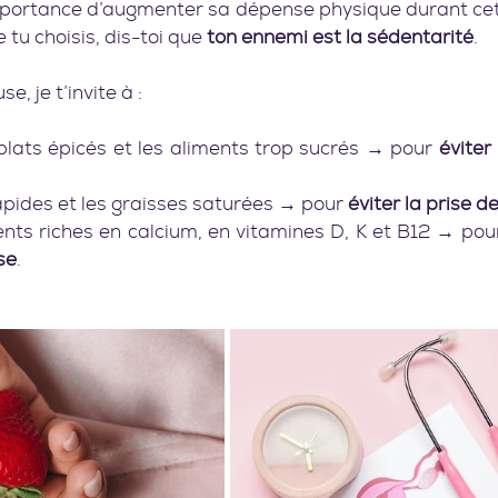
importance d’augmenter sa dépense physique durant cet
 tu choisis, dis-toi que 
ton ennemi est la sédentarité
.
, je t’invite à :
es plats épicés et les aliments trop sucrés → pour
 éviter
rapides et les graisses saturées → pour 
éviter la prise d
iments riches en calcium, en vitamines D, K et B12 → pou
se
.