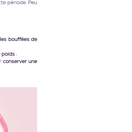
te période. Peu 
 les bouffées de 
e poids
 ;
r 
conserver une 