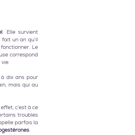
l
. Elle survient 
ait un an qu’il 
onctionner. Le 
use correspond 
 vie.
 à dix ans pour 
n, mais qui au 
ffet, c’est à ce 
rtains troubles 
elle parfois la 
ogestérones
.