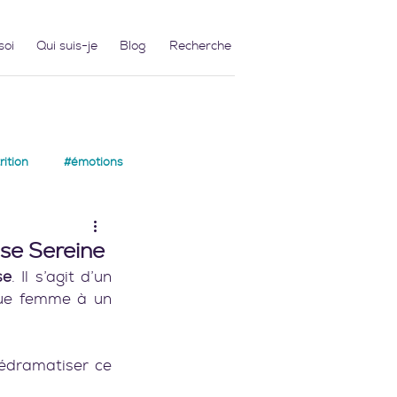
soi
Qui suis-je
Blog
ition
#émotions
se Sereine
se
. Il s’agit d’un 
que femme à un 
édramatiser ce 