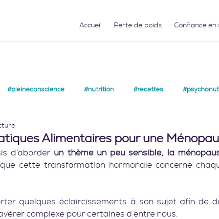
Accueil
Perte de poids
Confiance en 
#pleineconscience
#nutrition
#recettes
#psychonutr
cture
atiques Alimentaires pour une Ménopau
sis d’aborder 
un thème un peu sensible, la ménopau
uisque cette transformation hormonale concerne cha
orter quelques éclaircissements à son sujet afin de d
avérer complexe pour certaines d’entre nous.