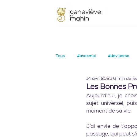
Tous
#avecmoi
#dev'perso
14 avr. 2023
6 min de le
Les Bonnes Pr
Aujourd’hui, je choi
sujet universel, p
moment de sa vie.
J’ai envie de t’app
passage, qui peut s’