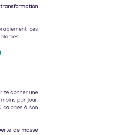
 
transformation 
érablement ces 
aladies.
 
r te donner une 
oins par jour. 
 calories à son 
perte de masse 