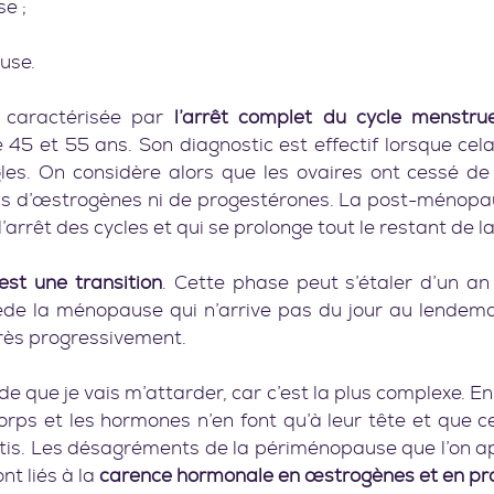
e ;
use.
caractérisée par 
l’arrêt complet du cycle menstrue
45 et 55 ans. Son diagnostic est effectif lorsque cela f
les. On considère alors que les ovaires ont cessé de f
us d’œstrogènes ni de progestérones. La post-ménopa
l’arrêt des cycles et qui se prolonge tout le restant de la
st une transition
. Cette phase peut s’étaler d’un an
cède la ménopause qui n’arrive pas du jour au lendemai
 très progressivement.
de que je vais m’attarder, car c’est la plus complexe. En e
rps et les hormones n’en font qu’à leur tête et que ce
tis. Les désagréments de la périménopause que l’on app
t liés à la 
carence hormonale en œstrogènes et en pr