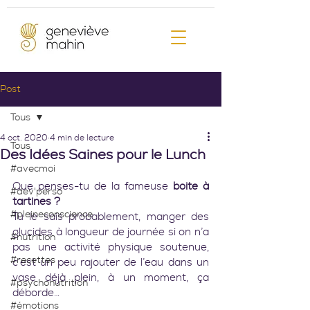
Post
Tous
4 oct. 2020
4 min de lecture
Tous
Des Idées Saines pour le Lunch
#avecmoi
Que penses-tu de la fameuse
 boite à 
#dev'perso
tartines ?
#pleineconscience
Tu le sais probablement, manger des 
glucides à longueur de journée si on n’a 
#nutrition
pas une activité physique soutenue, 
#recettes
c’est un peu rajouter de l’eau dans un 
vase déjà plein, à un moment, ça 
#psychonutrition
déborde…
#émotions